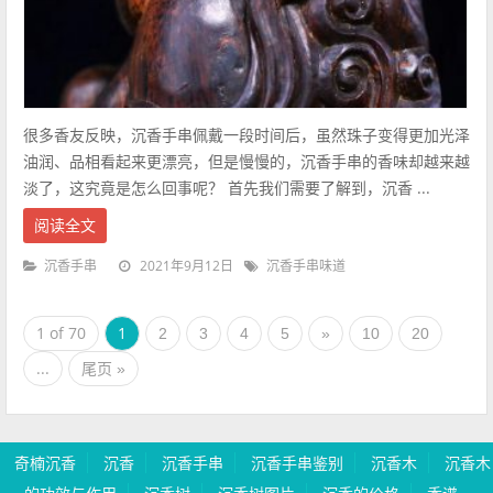
很多香友反映，沉香手串佩戴一段时间后，虽然珠子变得更加光泽
油润、品相看起来更漂亮，但是慢慢的，沉香手串的香味却越来越
淡了，这究竟是怎么回事呢？ 首先我们需要了解到，沉香 ...
阅读全文
2021年9月12日
沉香手串
沉香手串味道
1 of 70
1
2
3
4
5
»
10
20
...
尾页 »
奇楠沉香
沉香
沉香手串
沉香手串鉴别
沉香木
沉香木