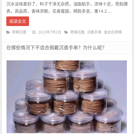
沉水没啥差别了，料子干净无杂质，油脂粘手，凉味十足，奇韵爆
表，高品质，香味浓郁，花香蜜甜，棋韵多变，重14.2 ...
阅读全文
2023年7月2日
奇楠沉香
奇楠沉香
沉香手串
金丝白奇楠
在哪些情况下不适合佩戴沉香手串？为什么呢？