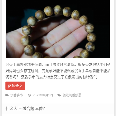
沉香手串外观精美低调，而且味道雅气清新。很多香友包括咱们孕
妇妈妈也会存在疑问，究竟孕妇能不能佩戴沉香手串或者能不能品
沉香呢？ 沉香手串的最大特点莫过于它散发出的独特香气 ...
阅读全文
2023年8月12日
沉香手串
佩戴沉香禁忌
什么人不适合戴沉香？