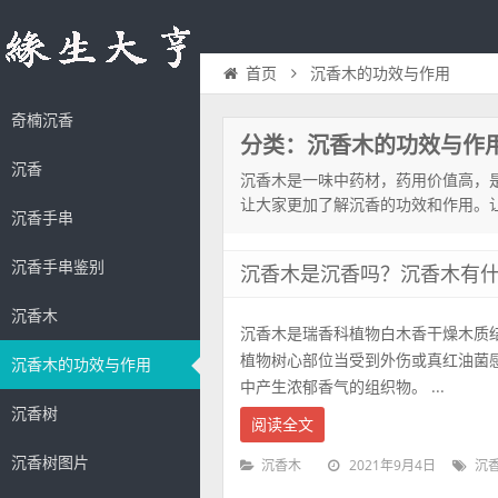
沉香木的功效与作用
首页
奇楠沉香
分类：沉香木的功效与作
沉香
沉香木是一味中药材，药用价值高，
让大家更加了解沉香的功效和作用。
沉香手串
沉香手串鉴别
沉香木是沉香吗？沉香木有
沉香木
沉香木是瑞香科植物白木香干燥木质
植物树心部位当受到外伤或真红油菌
沉香木的功效与作用
中产生浓郁香气的组织物。 ...
沉香树
阅读全文
沉香树图片
2021年9月4日
沉香木
沉