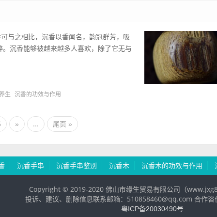
香可与之相比，沉香以香闻名，韵冠群芳，吸
醉。沉香能够被越来越多人喜欢，除了它无与
养生
沉香的功效与作用
...
5
»
尾页 »
香
沉香手串
沉香手串鉴别
沉香木
沉香木的功效与作用
Copyright © 2019-2020 佛山市缘生贸易有限公司（www.jx
投诉、建议、删除信息联系邮箱：510858460@qq.com 合作咨价
粤ICP备20030490号