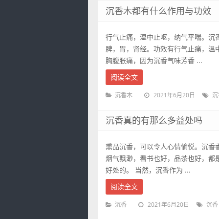
沉香木都有什么作用与功效
行气止痛，温中止呕，纳气平喘。沉
脾，胃，肾经。功效有行气止痛，温
胸腹胀痛，因为沉香气味芳香 ...
阅读全文
2021年6月20日
沉香木
沉
沉香真的有那么多益处吗
熏品沉香，可以令人心情愉悦。沉香
烟气飘渺，看书也好，品茶也好，都
好处的。 当然，沉香作为 ...
阅读全文
2021年6月20日
沉香
沉香