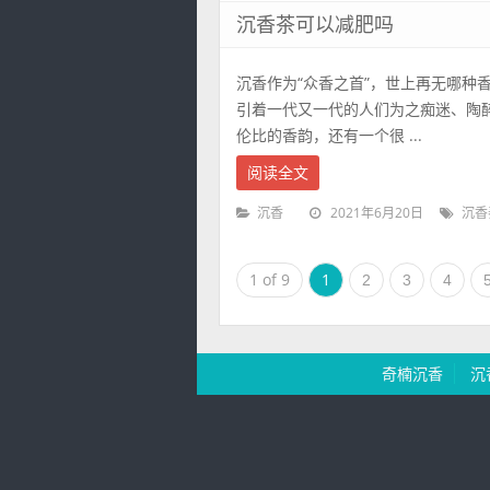
沉香茶可以减肥吗
沉香作为“众香之首”，世上再无哪种
引着一代又一代的人们为之痴迷、陶
伦比的香韵，还有一个很 ...
阅读全文
2021年6月20日
沉香
沉香
1 of 9
1
2
3
4
奇楠沉香
沉