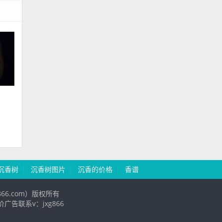
沉香树
沉香树图片
沉香的价格
香谱
g866.com）版权所有
广告联系v：jxg866