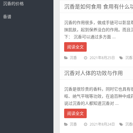
沉香的价格
沉香是如何食用 食用有什么
香谱
沉香的作用很多，做成手链可以彰显
抹肌肤，起到保养没白的作用。而且
下： 沉香可以通过多方面 ...
阅读全文
2021年8月25日
沉香
沉香
沉香对人体的功效与作用
沉香是很珍贵的香料，同时它也具有
呕、纳气平喘等功效，在逾百种中成
说过沉香的人都知道沉香对 ...
阅读全文
2021年8月24日
沉香
沉香