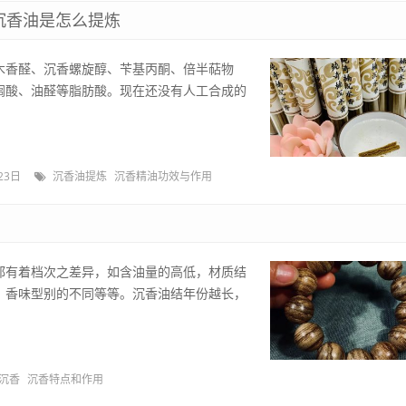
沉香油是怎么提炼
木香醛、沉香螺旋醇、苄基丙酮、倍半萜物
榈酸、油醛等脂肪酸。现在还没有人工合成的
23日
沉香油提炼
沉香精油功效与作用
都有着档次之差异，如含油量的高低，材质结
，香味型别的不同等等。沉香油结年份越长，
沉香
沉香特点和作用