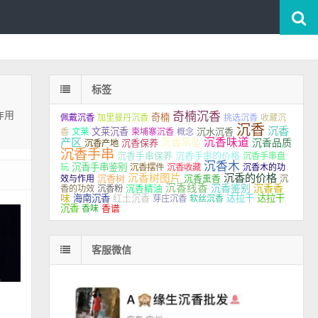
标签
作用
奇楠沉香
奇楠
佩戴沉香
加里曼丹沉香
挑选沉香
收藏沉
沉香
沉香
文莱沉香
沉水沉香
香
文莱
柬埔寨沉香
概念
产区
沉香味道
沉香吊坠
沉香品质
沉香保养
沉香产地
沉香手串
沉香手串保养
沉香手串的价格
沉香手串盘
沉香木
沉香手串鉴别
玩
沉香摆件
沉香收藏
沉香木的功
沉香的价格
沉香树图片
沉香树
效与作用
沉香熏香
沉
沉香线香
沉香鉴别
沉香香
香的功效
沉香粉
沉香精油
味
海南沉香
红土沉香
达拉干
达拉干
芽庄沉香
软丝沉香
沉香
香味
香谱
客服微信