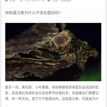
2021年8月17日
沉香
沉香
沉香辟邪
你知道沉香为什么不适合盘玩吗？
夏天一到，黄花梨、小叶紫檀、核桃等都很容易盘玩出润润的包
浆，就连南红和绿松也比其他季节好看的多，但是藏友们需要记
得，有一样文玩，是万万不能盘玩的，这就是沉香，究竟是为什
...