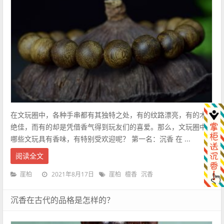
在文玩圈中，各种手串都有其独特之处，有的纹路漂亮，有的木质
绝佳，而有的却是凭借香气得到玩友们的喜爱。那么，文玩圈中有
哪些文玩具有香味，有特别受欢迎呢？ 第一名：沉香 在 ...
阅读全文
2021年8月17日
崖柏
崖柏
檀香
沉香
沉香在古代的品格是怎样的？