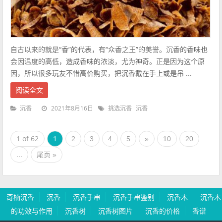
自古以来的就是“香”的代表，有“众香之王”的美誉。沉香的香味也
会因温度的高低，造成香味的浓淡，尤为神奇。正是因为这个原
因，所以很多玩友不惜高价购买，把沉香戴在手上或是吊 ...
阅读全文
2021年8月16日
沉香
挑选沉香
沉香
1 of 62
1
2
3
4
5
»
10
20
...
尾页 »
奇楠沉香
沉香
沉香手串
沉香手串鉴别
沉香木
沉香木
的功效与作用
沉香树
沉香树图片
沉香的价格
香谱