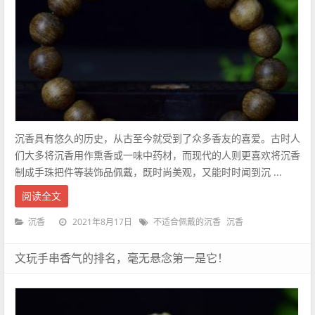
沉香具有悠久的历史，从古至今就受到了众多香友的喜爱。古时人
们大多将沉香用作熏香或一味中药材，而现代的人则更喜欢将沉香
制成手珠把件等装饰品佩戴，既时尚美观，又能时时闻到沉 ...
阅读全文
2021年8月17日
沉香
不适合佩戴的沉香
沉香
文玩手串香气的排名，毫无悬念第一是它！