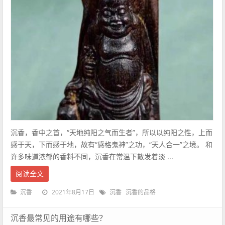
沉香，香中之首，“天地纯阳之气而生者”，所以以纯阳之性，上而
感于天，下而感于地，故有“感格鬼神”之功，“天人合一”之境。 和
许多味道浓郁的香料不同，沉香在常温下散发着淡 ...
阅读全文
2021年8月17日
沉香
沉香
沉香的品格
沉香最常见的用途有哪些？