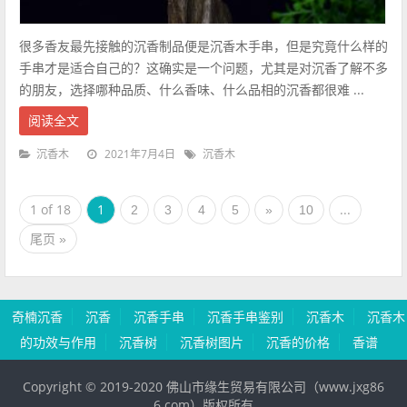
很多香友最先接触的沉香制品便是沉香木手串，但是究竟什么样的
手串才是适合自己的？这确实是一个问题，尤其是对沉香了解不多
的朋友，选择哪种品质、什么香味、什么品相的沉香都很难 ...
阅读全文
2021年7月4日
沉香木
沉香木
1 of 18
1
...
2
3
4
5
»
10
尾页 »
奇楠沉香
沉香
沉香手串
沉香手串鉴别
沉香木
沉香木
的功效与作用
沉香树
沉香树图片
沉香的价格
香谱
Copyright © 2019-2020 佛山市缘生贸易有限公司（www.jxg86
6.com）版权所有